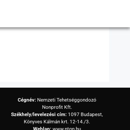
Cégnév:
Nemzeti Tehetséggondozó
Nonprofit Kft.
Székhely/levelezési cím:
1097 Budapest,
Könyves Kálmán krt. 12-14./3.
Weblap:
www.ntgn.hu