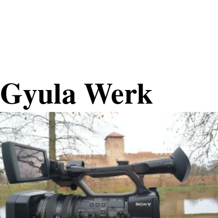
Nemzeti
Tehetséggondozó
Nonprofit Kft.
Gyula Werk