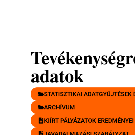
Nemzeti
Tehetséggondozó
Nonprofit Kft.
Tevékenységr
adatok
STATISZTIKAI ADATGYŰJTÉSEK
ARCHÍVUM
KIÍRT PÁLYÁZATOK EREDMÉNYEI 
JAVADALMAZÁSI SZABÁLYZAT