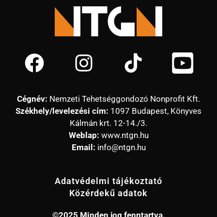
Cégnév:
Nemzeti Tehetséggondozó Nonprofit Kft.
Székhely/levelezési cím:
1097 Budapest, Könyves
Kálmán krt. 12-14./3.
Weblap:
www.ntgn.hu
Email:
info@ntgn.hu
Adatvédelmi tájékoztató
Közérdekű adatok
©2025 Minden jog fenntartva.