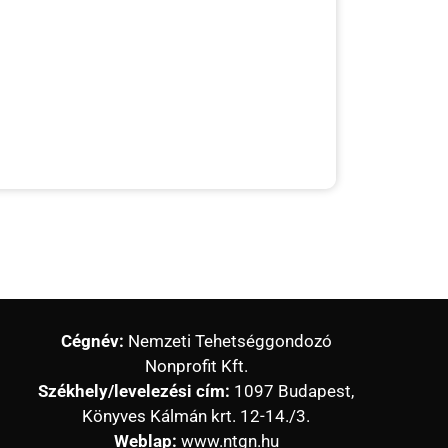
Cégnév:
Nemzeti Tehetséggondozó
Nonprofit Kft.
Székhely/levelezési cím:
1097 Budapest,
Könyves Kálmán krt. 12-14./3.
Weblap:
www.ntgn.hu