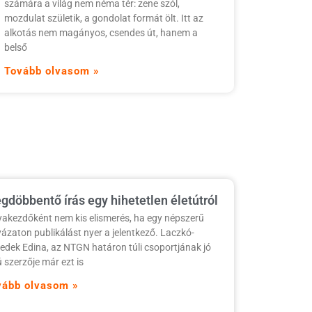
számára a világ nem néma tér: zene szól,
mozdulat születik, a gondolat formát ölt. Itt az
alkotás nem magányos, csendes út, hanem a
belső
Tovább olvasom »
gdöbbentő írás egy hihetetlen életútról
yakezdőként nem kis elismerés, ha egy népszerű
yázaton publikálást nyer a jelentkező. Laczkó-
edek Edina, az NTGN határon túli csoportjának jó
ú szerzője már ezt is
vább olvasom »