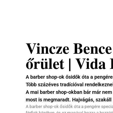
Nemzeti
Tehetséggondozó
Nonprofit Kft.
Vincze Bence 
őrület | Vida
A barber shop-ok ősidők óta a pengére 
Több százéves tradícióval rendelkeznek
A mai barber shop-okban bár már nem ve
most is megmaradt. Hajvágás, szakáll i
A barber shop-ok ősidők óta a pengére special
férfiak körében, és ez magával hozza a hozzáé