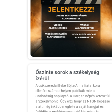
Őszinte sorok a székelység
ízéről
A csíkszeredai Beke Bőjte Anna fiatal kora
ellenére számos helyen publikált már a
Szabadság napilaptól a Hargita népén keresztül
a Székelyhonig. Úgy érzi, hogy az NTGN képzése
alatt még inkább meglelte a saját hangját és
fejlődött a problémamegoldó készsége is.