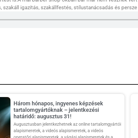
 szakáll igazítás, szakállfestés, stílustanácsadás és persze
Három hónapos, ingyenes képzések
tartalomgyártóknak – jelentkezési
határidő: augusztus 31!
Augusztusban jelentkezhetnek az online tartalomgyártói
alapismeretek, a videós alapismeretek, a videós
operatőri alapismeretek, a vágási alapismeretek és a