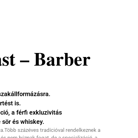
ast – Barber
 szakállformázásra.
tést is.
ó, a férfi exkluzivitás
 sör és whiskey.
ra.Több százéves tradícióval rendelkeznek a
és nem húznak fogat, de a specializáció, a