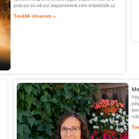
podcast és vidcast alapismeretek iránt érdeklődők az
Tovább olvasom »
Me
Pál
pál
Ben
toll
To