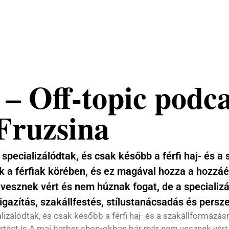
– Off-topic podc
 Fruzsina
specializálódtak, és csak később a férfi haj- és a
 a férfiak körében, és ez magával hozza a hozzáér
sznek vért és nem húznak fogat, de a specializáci
gazítás, szakállfestés, stílustanácsadás és persze
izálódtak, és csak később a férfi haj- és a szakállformázás
rtést is.A mai barber shop-okban bár már nem vesznek vért 