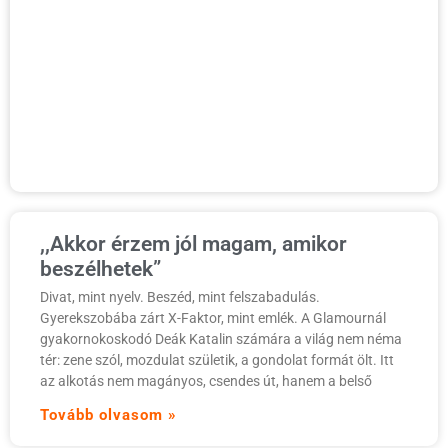
a
a
o
a
a
a
é
T
,,Akkor érzem jól magam, amikor
beszélhetek”
Divat, mint nyelv. Beszéd, mint felszabadulás.
Gyerekszobába zárt X-Faktor, mint emlék. A Glamournál
gyakornokoskodó Deák Katalin számára a világ nem néma
tér: zene szól, mozdulat születik, a gondolat formát ölt. Itt
az alkotás nem magányos, csendes út, hanem a belső
Tovább olvasom »