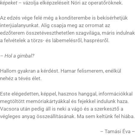
képeket
– vázolja elképzeléseit Nóri az operatőröknek.
Az edzés vége felé még a konditerembe is bekísérhetjük
interjúalanyunkat. Alig csapja meg az orromat az
edzőterem összetéveszthetetlen szagvilága, máris indulnak
a felvételek a törzs- és lábemelésről, hasprésről.
– Hol a gimbal?
Hallom gyakran a kérdést. Hamar felismerem, enélkül
nehéz a tévés élet.
Este elégedetten, képpel, hasznos hanggal, információkkal
megtöltött memóriakártyákkal és fejekkel indulunk haza.
Vacsora után pedig áll is neki a vágó és a szerkesztő a
végleges anyag összeállításának. Ma sem keltünk fel hiába.
– Tamási Éva –