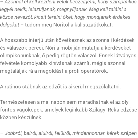
–
Azonnal el kell kezdeni velük beszélgetni, hogy szimpatikus
legyél nekik, lelazuljanak, megnyíljanak. Meg kell találni a
közös nevezőt, kicsit terelni őket, hogy mondjanak érdekes
dolgokat
– tudom meg Nóritól a kulisszatitkokat.
A hosszabb interjú után következnek az azonnali kérdések
és válaszok percei. Nóri a mobilján mutatja a kérdéseket
olimpikonunknak, ő pedig rögtön válaszol. Ennek látványos
felvétele komolyabb kihívásnak számít, mégis azonnal
megtalálják rá a megoldást a profi operatőrök.
A rutinos stábnak az edzőt is sikerül megszólaltatni.
Természetesen a mai napon sem maradhatnak el az oly
fontos vágóképek, amelyek leginkább Szilágyi Réka edzése
közben készülnek.
– Jobbról, balról, alulról, felülről, mindenhonnan kérek szépen