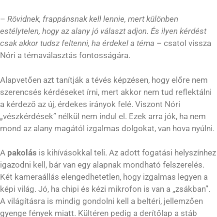
–
Rövidnek, frappánsnak kell lennie, mert különben
estélytelen, hogy az alany jó választ adjon. És ilyen kérdést
csak akkor tudsz feltenni, ha érdekel a téma
– csatol vissza
Nóri a témaválasztás fontosságára.
Alapvetően azt tanítják a tévés képzésen, hogy előre nem
szerencsés kérdéseket írni, mert akkor nem tud reflektálni
a kérdező az új, érdekes irányok felé. Viszont Nóri
„vészkérdések” nélkül nem indul el. Ezek arra jók, ha nem
mond az alany magától izgalmas dolgokat, van hova nyúlni.
A
pakolás
is kihívásokkal teli. Az adott fogatási helyszínhez
igazodni kell, bár van egy alapnak mondható felszerelés.
Két kameraállás elengedhetetlen, hogy izgalmas legyen a
képi világ. Jó, ha chipi és kézi mikrofon is van a „zsákban”.
A világításra is mindig gondolni kell a beltéri, jellemzően
gyenge fények miatt. Kültéren pedig a derítőlap a stáb