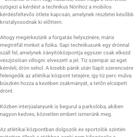
szögezi a kérdést a technikus Nórihoz a mobilos
kérdésfeltevős ötlete kapcsán, amelynek részletei később
kristályosodnak ki előttem.
Ahogy megérkezünk a forgatás helyszínére, máris
megtréfál minket a fizika. Sapi technikusunk egy drónnal
száll fel, amelynek irányítóközpontja egyszer csak elkezd
vészjóslóan villogni: elveszett a jel. Tíz szempár az eget
kémleli, drón sehol. A kisebb pánik után Sapit szerencsére
felengedik az atlétikai központ tetejére, így tíz perc múlva
büszkén hozza a kezében zsákmányát, a tetőn elcsípett
drónt.
Közben interjúalanyunk is begurul a parkolóba, akiben
nagyon kedves, közvetlen embert ismerünk meg.
Az atlétikai központban dolgozók és sportolók szintén