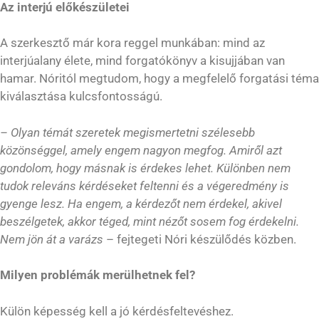
Az interjú előkészületei
A szerkesztő már kora reggel munkában: mind az
interjúalany élete, mind forgatókönyv a kisujjában van
hamar. Nóritól megtudom, hogy a megfelelő forgatási téma
kiválasztása kulcsfontosságú.
– Olyan témát szeretek megismertetni szélesebb
közönséggel, amely engem nagyon megfog. Amiről azt
gondolom, hogy másnak is érdekes lehet. Különben nem
tudok releváns kérdéseket feltenni és a végeredmény is
gyenge lesz. Ha engem, a kérdezőt nem érdekel, akivel
beszélgetek, akkor téged, mint nézőt sosem fog érdekelni.
Nem jön át a varázs
– fejtegeti Nóri készülődés közben.
Milyen problémák merülhetnek fel?
Külön képesség kell a jó kérdésfeltevéshez.