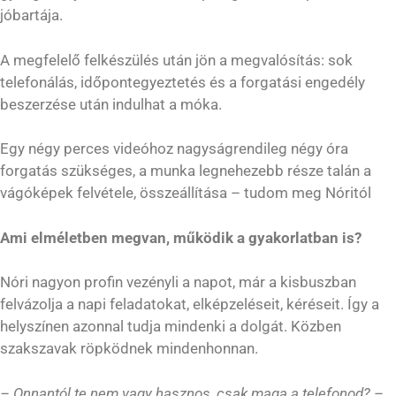
jóbartája.
A megfelelő felkészülés után jön a megvalósítás: sok
telefonálás, időpontegyeztetés és a forgatási engedély
beszerzése után indulhat a móka.
Egy négy perces videóhoz nagyságrendileg négy óra
forgatás szükséges, a munka legnehezebb része talán a
vágóképek felvétele, összeállítása – tudom meg Nóritól
Ami elméletben megvan, működik a gyakorlatban is?
Nóri nagyon profin vezényli a napot, már a kisbuszban
felvázolja a napi feladatokat, elképzeléseit, kéréseit. Így a
helyszínen azonnal tudja mindenki a dolgát. Közben
szakszavak röpködnek mindenhonnan.
– Onnantól te nem vagy hasznos, csak maga a telefonod?
–