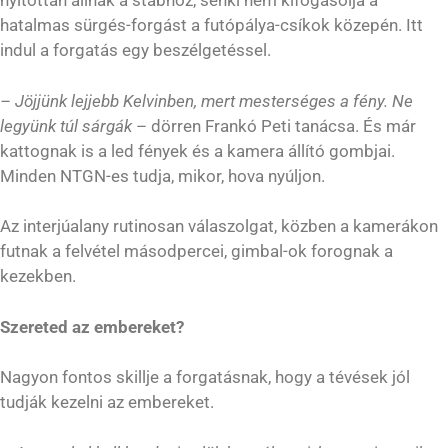
nyitottan állnak a stábhoz, senki nem kifogásolja a
hatalmas sürgés-forgást a futópálya-csíkok közepén. Itt
indul a forgatás egy beszélgetéssel.
– Jöjjünk lejjebb Kelvinben, mert mesterséges a fény. Ne
legyünk túl sárgák
– dörren Frankó Peti tanácsa. És már
kattognak is a led fények és a kamera állító gombjai.
Minden NTGN-es tudja, mikor, hova nyúljon.
Az interjúalany rutinosan válaszolgat, közben a kamerákon
futnak a felvétel másodpercei, gimbal-ok forognak a
kezekben.
Szereted az embereket?
Nagyon fontos skillje a forgatásnak, hogy a tévések jól
tudják kezelni az embereket.