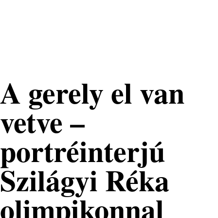
Nemzeti
Tehetséggondozó
Nonprofit Kft.
A gerely el van
vetve –
portréinterjú
Szilágyi Réka
olimpikonnal