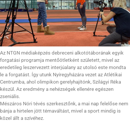
Az NTGN médiaképzés debreceni alkotótáborának egyik
forgatási programja mentőötletként született, mivel az
eredetileg leszervezett interjúalany az utolsó este mondta
le a forgatást. Így utunk Nyíregyházára vezet az Atlétikai
Centrumba, ahol olimpikon gerelyhajítónk, Szilágyi Réka
készül. Az eredmény a nehézségek ellenére egészen
zseniális.
Mészáros Nóri tévés szerkesztőnk, a mai nap felelőse nem
bánja a hirtelen jött témaváltást, mivel a sport mindig is
közel állt a szívéhez.