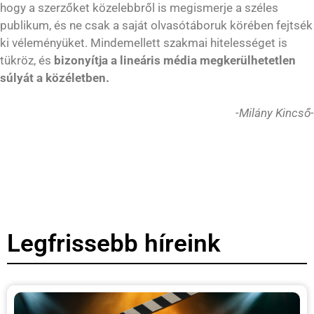
hogy a szerzőket közelebbről is megismerje a széles
publikum, és ne csak a saját olvasótáboruk körében fejtsék
ki véleményüket. Mindemellett szakmai hitelességet is
tükröz, és
bizonyítja a lineáris média megkerülhetetlen
súlyát a közéletben.
-Milány Kincső-
Legfrissebb híreink
H