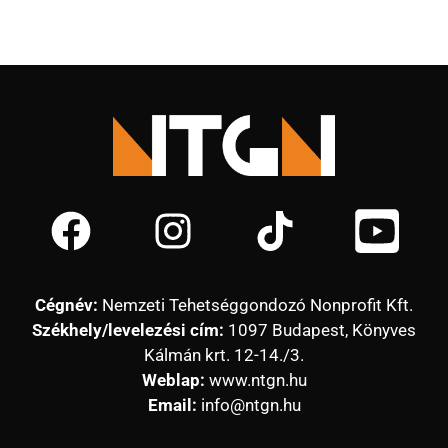
Cégnév:
Nemzeti Tehetséggondozó Nonprofit Kft.
Székhely/levelezési cím:
1097 Budapest, Könyves
Kálmán krt. 12-14./3.
Weblap:
www.ntgn.hu
Email:
info@ntgn.hu