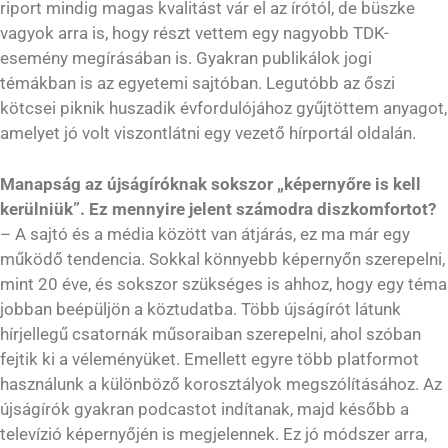
riport mindig magas kvalitást vár el az írótól, de büszke
vagyok arra is, hogy részt vettem egy nagyobb TDK-
esemény megírásában is. Gyakran publikálok jogi
témákban is az egyetemi sajtóban. Legutóbb az őszi
kötcsei piknik huszadik évfordulójához gyűjtöttem anyagot,
amelyet jó volt viszontlátni egy vezető hírportál oldalán.
Manapság az újságíróknak sokszor „képernyőre is kell
kerülniük”. Ez mennyire jelent számodra diszkomfortot?
– A sajtó és a média között van átjárás, ez ma már egy
működő tendencia. Sokkal könnyebb képernyőn szerepelni,
mint 20 éve, és sokszor szükséges is ahhoz, hogy egy téma
jobban beépüljön a köztudatba. Több újságírót látunk
hírjellegű csatornák műsoraiban szerepelni, ahol szóban
fejtik ki a véleményüket. Emellett egyre több platformot
használunk a különböző korosztályok megszólításához. Az
újságírók gyakran podcastot indítanak, majd később a
televízió képernyőjén is megjelennek. Ez jó módszer arra,