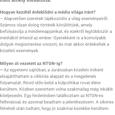
Hogyan kezdtél érdeklődni a média világa iránt?
– Alapvetően szeretek tájékozódni a világ eseményeiről.
Számos olyan dolog történik körülöttünk, amely
befolyásolja a mindennapjainkat, és ezekről legtöbbször a
médiából értesül az ember. Gyerekként is a komolyabb
dolgok megismerése vonzott, és már akkor érdekeltek a
közéleti események.
Milyen út vezetett az NTGN-ig?
–
Az egyetemi sajtóban, a Jurátusban közéleti íróként
elsajátíthattam a cikkírás alapjait és a megjelenés
folyamatát. Rövid időn belül a külpolitikai rovat élére
kerültem. Közben szerettem volna szakmailag még inkább
kiteljesedni. Egy hirdetésben találkoztam az NTGN-es
felhívással, és azonnal beadtam a jelentkezésem. A sikeres
felvételi után tudtam, hogy jó szakmai kezekbe kerültem.