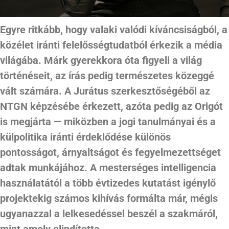
Egyre ritkább, hogy valaki valódi kíváncsiságból, a
közélet iránti felelősségtudatból érkezik a média
világába. Márk gyerekkora óta figyeli a világ
történéseit, az írás pedig természetes közeggé
vált számára. A Jurátus szerkesztőségéből az
NTGN képzésébe érkezett, azóta pedig az Origót
is megjárta — miközben a jogi tanulmányai és a
külpolitika iránti érdeklődése különös
pontosságot, árnyaltságot és fegyelmezettséget
adtak munkájához. A mesterséges intelligencia
használatától a több évtizedes kutatást igénylő
projektekig számos kihívás formálta már, mégis
ugyanazzal a lelkesedéssel beszél a szakmáról,
mint amely elindította.