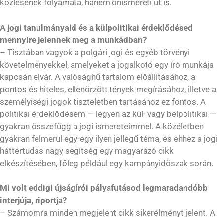
közlésének folyamata, hanem önismereti út is.
A jogi tanulmányaid és a külpolitikai érdeklődésed
mennyire jelennek meg a munkádban?
– Tisztában vagyok a polgári jogi és egyéb törvényi
követelményekkel, amelyeket a jogalkotó egy író munkája
kapcsán elvár. A valósághű tartalom előállításához, a
pontos és hiteles, ellenőrzött tények megírásához, illetve a
személyiségi jogok tiszteletben tartásához ez fontos. A
politikai érdeklődésem — legyen az kül- vagy belpolitikai —
gyakran összefügg a jogi ismereteimmel. A közéletben
gyakran felmerül egy-egy ilyen jellegű téma, és ehhez a jogi
háttértudás nagy segítség egy magyarázó cikk
elkészítésében, főleg például egy kampányidőszak során.
Mi volt eddigi újságírói pályafutásod legmaradandóbb
interjúja, riportja?
– Számomra minden megjelent cikk sikerélményt jelent. A