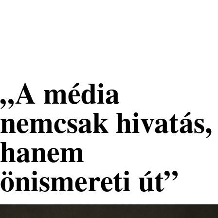
Nemzeti
Tehetséggondozó
Nonprofit Kft.
„A média
nemcsak hivatás,
hanem
önismereti út”