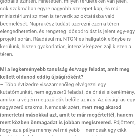
globális szinten. Hihetetlen, milyen területeken van jelen,
sok szakmában egyre nagyobb szerepet kap, és már
minisztériumi szinten is tervezik az oktatásba való
beemelését. Naprakész tudást szerezni ezen a téren
elengedhetetlen, és rengeteg időspórolást is jelent egy-egy
projekt során. Ráadásul mi, NTGN-es hallgatók előnybe is
kerülünk, hiszen gyakorlatias, intenzív képzés zajlik ezen a
téren.
Mi a legkeményebb tanulság és/vagy feladat, amit meg
kellett oldanod eddig újságíróként?
– Több évtizedre visszamenőleg elvégezni egy
kutatómunkát, nem egyszerű feladat, de óriási sikerélmény,
amikor a végén megszületik belőle az írás. Az újságírás egy
nagyszerű szakma. Nemcsak azért, mert
meg akarod
ismertetni másokkal azt, amit te már megértettél, hanem
mert közben önmagadat is jobban megismered.
Rájöttem,
hogy ez a pálya mennyivel mélyebb – nemcsak egy cikk