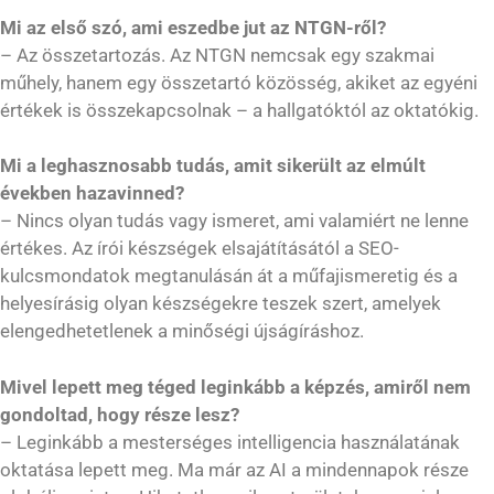
Mi az első szó, ami eszedbe jut az NTGN-ről?
– Az összetartozás. Az NTGN nemcsak egy szakmai
műhely, hanem egy összetartó közösség, akiket az egyéni
értékek is összekapcsolnak – a hallgatóktól az oktatókig.
Mi a leghasznosabb tudás, amit sikerült az elmúlt
években hazavinned?
– Nincs olyan tudás vagy ismeret, ami valamiért ne lenne
értékes. Az írói készségek elsajátításától a SEO-
kulcsmondatok megtanulásán át a műfajismeretig és a
helyesírásig olyan készségekre teszek szert, amelyek
elengedhetetlenek a minőségi újságíráshoz.
Mivel lepett meg téged leginkább a képzés, amiről nem
gondoltad, hogy része lesz?
– Leginkább a mesterséges intelligencia használatának
oktatása lepett meg. Ma már az AI a mindennapok része