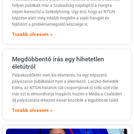
helyen publikált már a Szabadság napilaptól a Hargita
népén keresztül a Székelyhonig. Úgy érzi, hogy az NTGN
képzése alatt még inkább meglelte a saját hangját és
fejlődött a problémamegoldó készsége is.
Tovább olvasom »
Megdöbbentő írás egy hihetetlen
életútról
Pályakezdőként nem kis elismerés, ha egy népszerű
pályázaton publikálást nyer a jelentkező. Laczkó-Benedek
Edina, az NTGN határon túli csoportjának jó tollú szerzője
már ezt is elmondhatja magáról, hiszen a Média a Családért
díj pályázatára érkezett írását közölték a legjobbnak talált
Tovább olvasom »