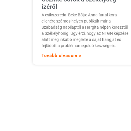
ízéről
A csíkszeredai Beke Bőjte Anna fiatal kora
ellenére számos helyen publikált már a
Szabadság napilaptól a Hargita népén keresztül
a Székelyhonig. Úgy érzi, hogy az NTGN képzése
alatt még inkább meglelte a saját hangját és
fejlődött a problémamegoldó készsége is.
Tovább olvasom »