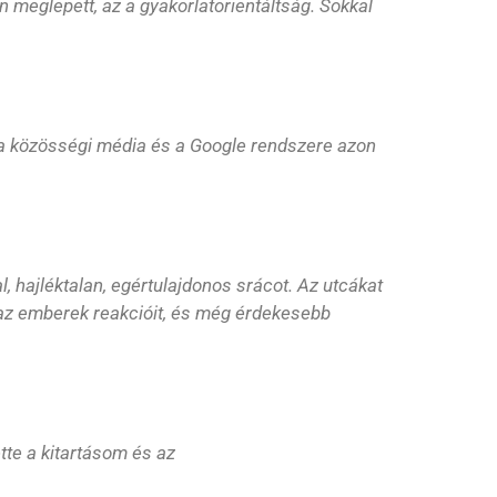
meglepett, az a gyakorlatorientáltság. Sokkal
a közösségi média és a Google rendszere azon
 hajléktalan, egértulajdonos srácot. Az utcákat
tni az emberek reakcióit, és még érdekesebb
tte a kitartásom és az