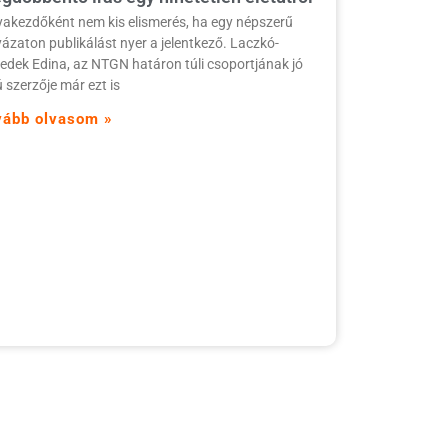
yakezdőként nem kis elismerés, ha egy népszerű
yázaton publikálást nyer a jelentkező. Laczkó-
edek Edina, az NTGN határon túli csoportjának jó
ú szerzője már ezt is
vább olvasom »