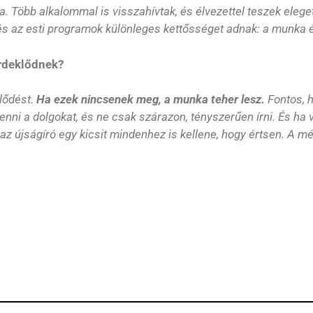
a. Több alkalommal is visszahívtak, és élvezettel teszek eleget
és az esti programok különleges kettősséget adnak: a munka 
érdeklődnek?
lődést.
Ha ezek nincsenek meg, a munka teher lesz.
Fontos, 
enni a dolgokat, és ne csak szárazon, tényszerűen írni. És ha
az újságíró egy kicsit mindenhez is kellene, hogy értsen. A mé