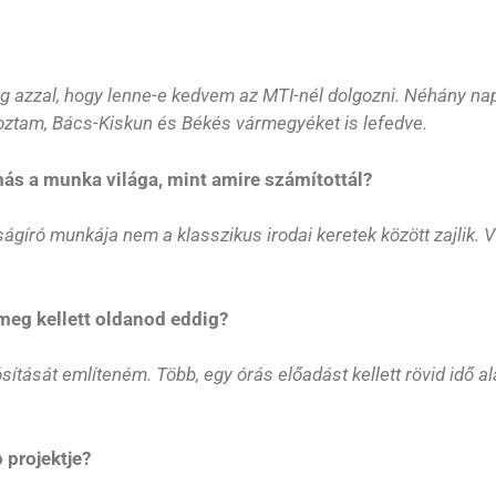
meg azzal, hogy lenne-e kedvem az MTI-nél dolgozni. Néhány 
ztam, Bács-Kiskun és Békés vármegyéket is lefedve.
ás a munka világa, mint amire számítottál?
ságíró munkája nem a klasszikus irodai keretek között zajlik. 
 meg kellett oldanod eddig?
ítását említeném. Több, egy órás előadást kellett rövid idő al
 projektje?