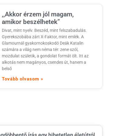
,,Akkor érzem jól magam,
amikor beszélhetek”
Divat, mint nyelv. Beszéd, mint felszabadulás.
Gyerekszobába zárt X-Faktor, mint emlék. A
Glamournál gyakornokoskodó Deák Katalin
számára a világ nem néma tér: zene szól,
mozdulat születik, a gondolat formát ölt. Itt az
alkotás nem magányos, csendes út, hanem a
belső
Tovább olvasom »
gdöbbentő írás egy hihetetlen életútról