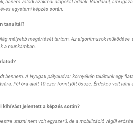
, hanem valódi szakmai alapokat adnak. Ráadásul, ami igazán 
2 éves egyetemi képzés során.
 tanultál?
világ mélyebb megértését tartom. Az algoritmusok működése, 
nak a munkámban.
rlatod?
 bennem. A Nyugati pályaudvar környékén találtunk egy fiatal,
tására. Fél óra alatt 10 ezer forint jött össze. Érdekes volt lá
 kihívást jelentett a képzés során?
stre utazni nem volt egyszerű, de a mobilizáció végül erősíte