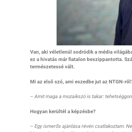
Van, aki véletlenül sodródik a média világába
ez a hivatás már fiatalon beszippantotta. 
természetessé vált.
Mi az első szó, ami eszedbe jut az NTGN-ről
–
Amit maga a mozaikszó is takar: tehetséggo
Hogyan kerültél a képzésbe?
–
Egy ismerős ajánlása révén csatlakoztam. Nem