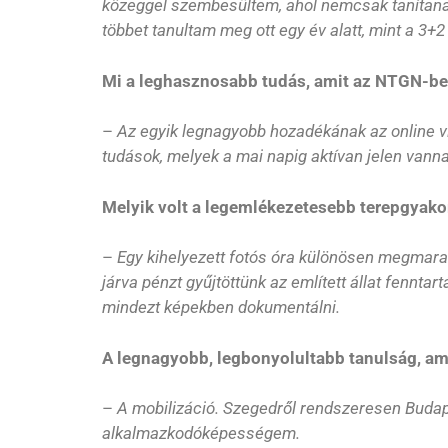
közeggel szembesültem, ahol nemcsak tanítanak
többet tanultam meg ott egy év alatt, mint a 3+
Mi a leghasznosabb tudás, amit az NTGN-ben
–
Az egyik legnagyobb hozadékának az online 
tudások, melyek a mai napig aktívan jelen van
Melyik volt a legemlékezetesebb terepgyako
–
Egy kihelyezett fotós óra különösen megmaradt
járva pénzt gyűjtöttünk az említett állat fenntar
mindezt képekben dokumentálni.
A legnagyobb, legbonyolultabb tanulság, ami
–
A mobilizáció. Szegedről rendszeresen Budape
alkalmazkodóképességem.