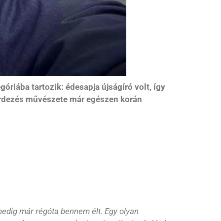
óriába tartozik: édesapja újságíró volt, így
kérdezés művészete már egészen korán
pedig már régóta bennem élt. Egy olyan