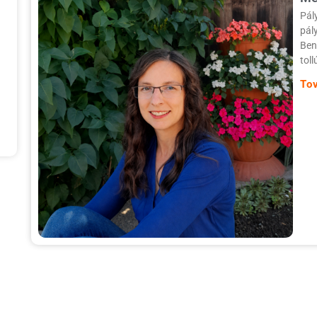
Pál
pál
Ben
toll
To