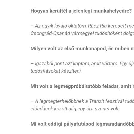
Hogyan kerültél a jelenlegi munkahelyedre?
–
Az egyik kiváló oktatóm, Rácz Ria keresett 
Csongrád-Csanád vármegyei tudósítóként dolgo
Milyen volt az első munkanapod, és miben m
–
Igazából pont azt kaptam, amit vártam. Egy új
tudósításokat készíteni.
Mit volt a legmegpróbáltatóbb feladat, amit
–
A legmegterhelőbbnek a Tranzit fesztivál tudós
előadások között alig egy óra szünet volt.
Mi volt eddigi pályafutásod legmaradandóbb