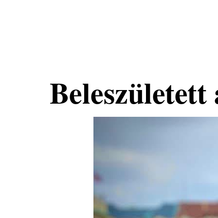
Nemzeti
Tehetséggondozó
Nonprofit Kft.
Beleszületett