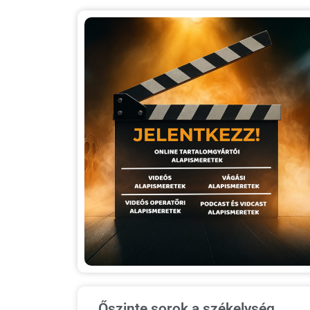
Őszinte sorok a székelység