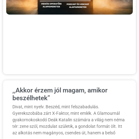
j
t
a
a
o
a
a
a
é
T
,,Akkor érzem jól magam, amikor
beszélhetek”
Divat, mint nyelv. Beszéd, mint felszabadulás.
Gyerekszobába zárt X-Faktor, mint emlék. A Glamournál
gyakornokoskodó Deák Katalin számára a világ nem néma
tér: zene szól, mozdulat születik, a gondolat formát ölt. Itt
az alkotás nem magányos, csendes út, hanem a belső