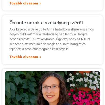
Tovább olvasom »
Őszinte sorok a székelység ízéről
A csíkszeredai Beke Bőjte Anna fiatal kora ellenére számos
helyen publikált már a Szabadság napilaptól a Hargita
népén keresztül a Székelyhonig. Úgy érzi, hogy az NTGN
képzése alatt még inkább meglelte a saját hangját és
fejlődött a problémamegoldó készsége is.
Tovább olvasom »
í
h
é
P
n