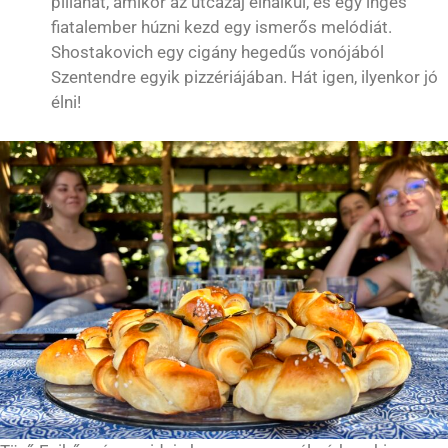
pillanat, amikor az utcazaj elhalkul, és egy inges
fiatalember húzni kezd egy ismerős melódiát.
Shostakovich egy cigány hegedűs vonójából
Szentendre egyik pizzériájában. Hát igen, ilyenkor jó
élni!