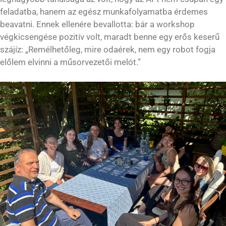
feladatba, hanem az egész munkafolyamatba érdemes
beavatni. Ennek ellenére bevallotta: bár a workshop
végkicsengése pozitív volt, maradt benne egy erős keserű
szájíz: „Remélhetőleg, mire odaérek, nem egy robot fogja
előlem elvinni a műsorvezetői melót.”