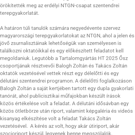
örökítették meg az erdélyi NTGN-csapat szentendrei
terepgyakorlatát.
A határon túli tanulók számára negyedévente szervez
magyarországi terepgyakorlatokat az NTGN, ahol a jelen és
jövő zsurnalisztáinak lehetőségük van személyesen is
találkozni oktatóikkal és egy előkészített feladatot kell
megoldaniuk. Legutóbb a Tartalomgyártás HT 2025 Ősz
csoportjának résztvevői Balogh Zoltán és Takács Zoltán
oktatók vezetésével vettek részt egy délelőtti és egy
délutáni szentendrei programon. A délelőtti foglalkozáson
Balogh Zoltán a saját kertjében tartott egy dupla gyakorlati
tanórát, ahol publicisztikai műfajokban készült írások
közös értékelése volt a feladat. A délutáni idősávban egy
közös ötletbörze után riport, valamint képgaléria és videós
kisanyag elkészítése volt a feladat Takács Zoltán
vezetésével. A kérés az volt, hogy akár útiriport, akár
szocioriport készül, legyenek benne megszólalók,