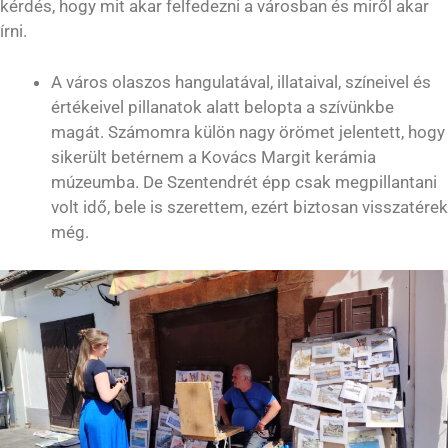
kérdés, hogy mit akar felfedezni a városban és miről akar
írni.
A város olaszos hangulatával, illataival, színeivel és
értékeivel pillanatok alatt belopta a szívünkbe
magát. Számomra külön nagy örömet jelentett, hogy
sikerült betérnem a Kovács Margit kerámia
múzeumba. De Szentendrét épp csak megpillantani
volt idő, bele is szerettem, ezért biztosan visszatérek
még.