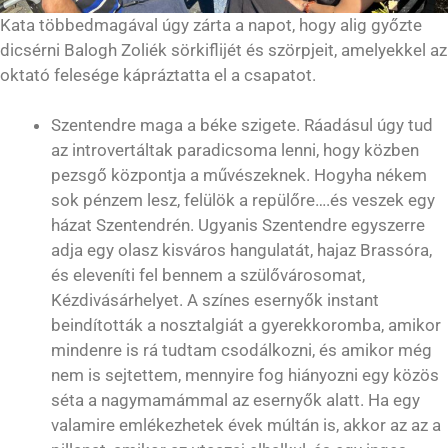
Kata többedmagával úgy zárta a napot, hogy alig győzte
dicsérni Balogh Zoliék sörkiflijét és szörpjeit, amelyekkel az
oktató felesége kápráztatta el a csapatot.
Szentendre maga a béke szigete. Ráadásul úgy tud
az introvertáltak paradicsoma lenni, hogy közben
pezsgő központja a művészeknek. Hogyha nékem
sok pénzem lesz, felülök a repülőre….és veszek egy
házat Szentendrén. Ugyanis Szentendre egyszerre
adja egy olasz kisváros hangulatát, hajaz Brassóra,
és eleveníti fel bennem a szülővárosomat,
Kézdivásárhelyet. A színes esernyők instant
beindították a nosztalgiát a gyerekkoromba, amikor
mindenre is rá tudtam csodálkozni, és amikor még
nem is sejtettem, mennyire fog hiányozni egy közös
séta a nagymamámmal az esernyők alatt. Ha egy
valamire emlékezhetek évek múltán is, akkor az az a