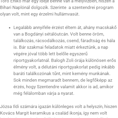
Törő Enikő már egy ideje benne van a mélyvízben, hiszen a
Bihari Naplónál dolgozik. Szerinte a szentendrei program
olyan volt, mint egy érzelmi hullámvasút.
Legalább annyiféle érzést éltem át, ahány macskakő
van a Bogdányi sétálóutcán. Volt benne öröm,
találkozás, rácsodálkozás, csend, fáradtság és hála
is. Bár szakmai feladatok miatt érkeztünk, a nap
végére jóval több lett belőle egyszerű
riportgyakorlatnál. Balogh Zoli órája különösen erős
élmény volt, a délutáni riportgyakorlat pedig inkább
baráti találkozónak tűnt, mint kemény munkának.
Sok minden megmaradt bennem, de legfőképp az
érzés, hogy Szentendre valamit akkor is ad, amikor
még félálomban várja a nyarat.
Józsa Ildi számára igazán különleges volt a helyszín, hiszen
Kovács Margit keramikus a család ikonja, így nem volt