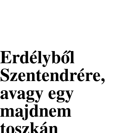
Nemzeti
Tehetséggondozó
Nonprofit Kft.
Erdélyből
Szentendrére,
avagy egy
majdnem
toszkán