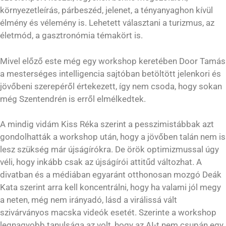
környezetleírás, párbeszéd, jelenet, a tényanyaghon kívül
élmény és vélemény is. Lehetett választani a turizmus, az
életmód, a gasztronómia témakört is.
Mivel előző este még egy workshop keretében Door Tamás
a mesterséges intelligencia sajtóban betöltött jelenkori és
jövőbeni szerepéről értekezett, így nem csoda, hogy sokan
még Szentendrén is erről elmélkedtek.
A mindig vidám Kiss Réka szerint a pesszimistábbak azt
gondolhatták a workshop után, hogy a jövőben talán nem is
lesz szükség már újságírókra. De örök optimizmussal úgy
véli, hogy inkább csak az újságírói attitűd változhat. A
divatban és a médiában egyaránt otthonosan mozgó Deák
Kata szerint arra kell koncentrálni, hogy ha valami jól megy
a neten, még nem irányadó, lásd a virálissá vált
szivárványos macska videók esetét. Szerinte a workshop
legnagyobb tanulsága az volt, hogy az AI-t nem csupán egy