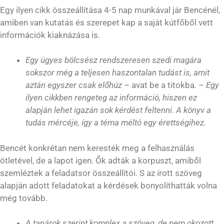
Egy ilyen cikk összeállítása 4-5 nap munkával jár Bencénél,
amiben van kutatás és szerepet kap a saját kútfőből vett
információk kiaknázása is.
Egy ügyes bölcsész rendszeresen szedi magára
sokszor még a teljesen haszontalan tudást is, amit
aztán egyszer csak előhúz
– avat be a titokba
.
–
Egy
ilyen cikkben rengeteg az információ, hiszen ez
alapján lehet igazán sok kérdést feltenni. A könyv a
tudás mércéje, így a téma méltó egy érettségihez.
Bencét konkrétan nem keresték meg a felhasználás
ötletével, de a lapot igen. Ők adták a korpuszt, amiből
szemléztek a feladatsor összeállítói. S az írott szöveg
alapján adott feladatokat a kérdések bonyolíthatták volna
még tovább.
A tanárok szerint komplex a szöveg, de nem okozott