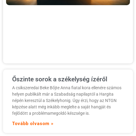
t
a
a
o
a
a
a
é
T
Őszinte sorok a székelység ízéről
A csíkszeredai Beke Bőjte Anna fiatal kora ellenére számos
helyen publikált már a Szabadság napilaptól a Hargita
népén keresztül a Székelyhonig. Úgy érzi, hogy az NTGN
képzése alatt még inkább meglelte a saját hangját és
fejlődött a problémamegoldó készsége is.
Tovább olvasom »