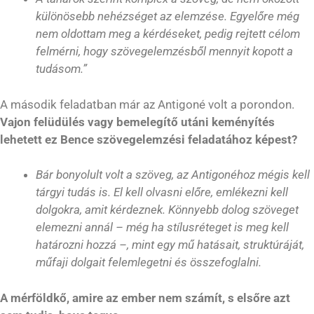
különösebb nehézséget az elemzése.
Egyelőre még
nem oldottam meg a kérdéseket, pedig rejtett célom
felmérni, hogy szövegelemzésből mennyit kopott a
tudásom.”
A második feladatban már az Antigoné volt a porondon.
Vajon felüdülés vagy bemelegítő utáni keményítés
lehetett ez Bence szövegelemzési feladatához képest?
Bár bonyolult volt a szöveg, az Antigonéhoz mégis kell
tárgyi tudás is. El kell olvasni előre, emlékezni kell
dolgokra, amit kérdeznek. Könnyebb dolog szöveget
elemezni annál – még ha stílusréteget is meg kell
határozni hozzá –, mint egy mű hatásait, struktúráját,
műfaji dolgait felemlegetni és összefoglalni.
A mérföldkő, amire az ember nem számít, s elsőre azt