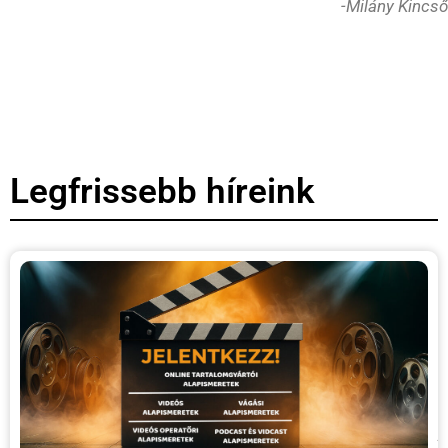
-Milány Kincső
Legfrissebb híreink
H
i
t
–
h
3
A
j