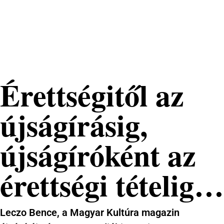
Nemzeti
Tehetséggondozó
Nonprofit Kft.
Érettségitől az
újságírásig,
újságíróként az
érettségi tételig…
Leczo Bence, a Magyar Kultúra magazin