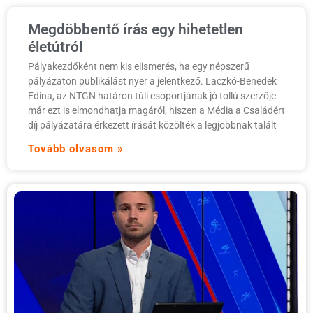
Megdöbbentő írás egy hihetetlen
életútról
Pályakezdőként nem kis elismerés, ha egy népszerű
pályázaton publikálást nyer a jelentkező. Laczkó-Benedek
Edina, az NTGN határon túli csoportjának jó tollú szerzője
már ezt is elmondhatja magáról, hiszen a Média a Családért
díj pályázatára érkezett írását közölték a legjobbnak talált
Tovább olvasom »
„
ö
a
v
A
n
„
d