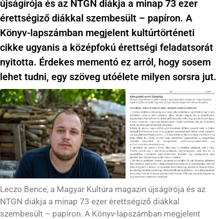
újságírója és az NTGN diákja a minap 73 ezer
érettségiző diákkal szembesült – papíron. A
Könyv-lapszámban megjelent kultúrtörténeti
cikke ugyanis a középfokú érettségi feladatsorát
nyitotta. Érdekes mementó ez arról, hogy sosem
lehet tudni, egy szöveg utóélete milyen sorsra jut.
Leczo Bence, a Magyar Kultúra magazin újságírója és az
NTGN diákja a minap 73 ezer érettségiző diákkal
szembesült – papíron. A Könyv-lapszámban megjelent