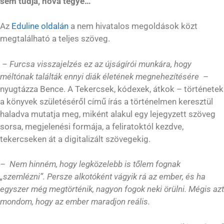
sem tudja, hova tegye…
Az
Eduline oldalán
a nem hivatalos megoldások közt
megtalálható a teljes szöveg.
– Furcsa visszajelzés ez az újságírói munkára, hogy
méltónak találták ennyi diák életének megnehezítésére
–
nyugtázza Bence. A Tekercsek, kódexek, átkok – történetek
a könyvek születéséről című írás a történelmen keresztül
haladva mutatja meg, miként alakul egy lejegyzett szöveg
sorsa, megjelenési formája, a feliratoktól kezdve,
tekercseken át a digitalizált szövegekig.
– Nem hinném, hogy legközelebb is tőlem fognak
„szemlézni”. Persze alkotóként vágyik rá az ember, és ha
egyszer még megtörténik, nagyon fogok neki örülni. Mégis azt
mondom, hogy az ember maradjon reális.