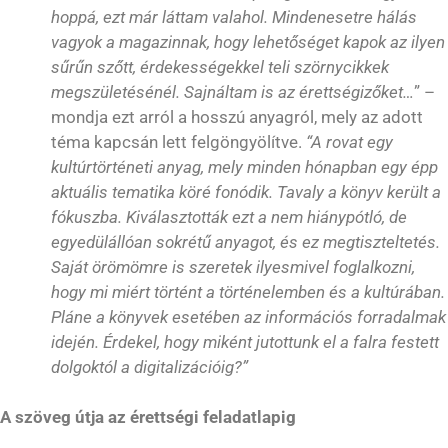
hoppá, ezt már láttam valahol. Mindenesetre hálás
vagyok a magazinnak, hogy lehetőséget kapok az ilyen
sűrűn szőtt, érdekességekkel teli szörnycikkek
megszületésénél. Sajnáltam is az érettségizőket…
” –
mondja ezt arról a hosszú anyagról, mely az adott
téma kapcsán lett felgöngyölítve.
“A rovat egy
kultúrtörténeti anyag, mely minden hónapban egy épp
aktuális tematika köré fonódik. Tavaly a könyv került a
fókuszba. Kiválasztották ezt a nem hiánypótló, de
egyedülállóan sokrétű anyagot, és ez megtiszteltetés.
Saját örömömre is szeretek ilyesmivel foglalkozni,
hogy mi miért történt a történelemben és a kultúrában.
Pláne a könyvek esetében az információs forradalmak
idején. Érdekel, hogy miként jutottunk el a falra festett
dolgoktól a digitalizációig?”
A szöveg útja az érettségi feladatlapig