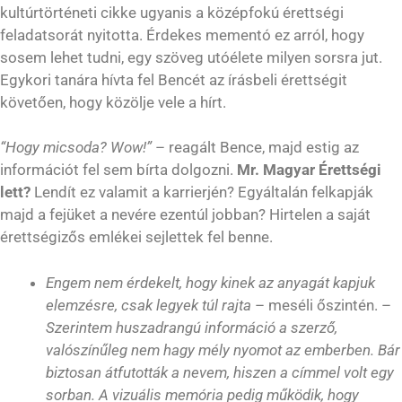
kultúrtörténeti cikke ugyanis a középfokú érettségi
feladatsorát nyitotta. Érdekes mementó ez arról, hogy
sosem lehet tudni, egy szöveg utóélete milyen sorsra jut.
Egykori tanára hívta fel Bencét az írásbeli érettségit
követően, hogy közölje vele a hírt.
“Hogy micsoda? Wow!”
– reagált Bence, majd estig az
információt fel sem bírta dolgozni.
Mr. Magyar Érettségi
lett?
Lendít ez valamit a karrierjén? Egyáltalán felkapják
majd a fejüket a nevére ezentúl jobban? Hirtelen a saját
érettségizős emlékei sejlettek fel benne.
Engem nem érdekelt, hogy kinek az anyagát kapjuk
elemzésre, csak legyek túl rajta
– meséli őszintén. –
Szerintem huszadrangú információ a szerző,
valószínűleg
nem hagy mély nyomot az emberben. Bár
biztosan átfutották a nevem, hiszen a címmel volt egy
sorban. A vizuális memória pedig működik, hogy