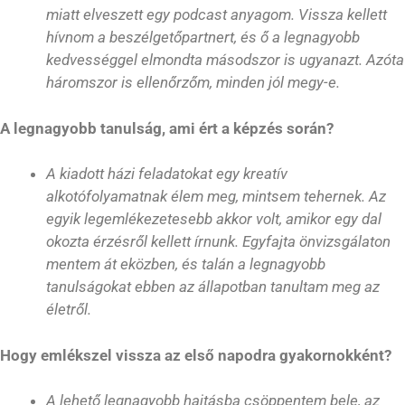
miatt elveszett egy podcast anyagom. Vissza kellett
hívnom a beszélgetőpartnert, és ő a legnagyobb
kedvességgel elmondta másodszor is ugyanazt. Azóta
háromszor is ellenőrzőm, minden jól megy-e.
A legnagyobb tanulság, ami ért a képzés során?
A kiadott házi feladatokat egy kreatív
alkotófolyamatnak élem meg, mintsem tehernek. Az
egyik legemlékezetesebb akkor volt, amikor egy dal
okozta érzésről kellett írnunk. Egyfajta önvizsgálaton
mentem át eközben, és talán a legnagyobb
tanulságokat ebben az állapotban tanultam meg az
életről.
Hogy emlékszel vissza az első napodra gyakornokként?
A lehető legnagyobb hajtásba csöppentem bele, az