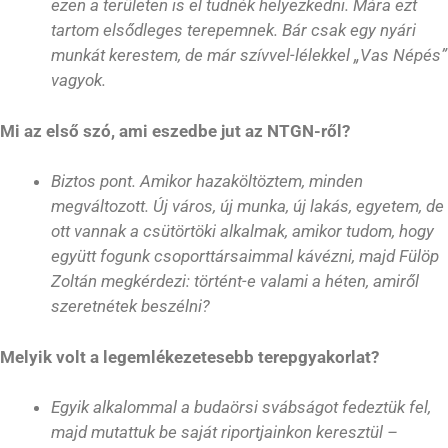
ezen a területen is el tudnék helyezkedni. Mára ezt
tartom elsődleges terepemnek. Bár csak egy nyári
munkát kerestem, de már szívvel-lélekkel „Vas Népés”
vagyok.
Mi az első szó, ami eszedbe jut az NTGN-ről?
Biztos pont. Amikor hazaköltöztem, minden
megváltozott. Új város, új munka, új lakás, egyetem, de
ott vannak a csütörtöki alkalmak, amikor tudom, hogy
együtt fogunk csoporttársaimmal kávézni, majd Fülöp
Zoltán megkérdezi: történt-e valami a héten, amiről
szeretnétek beszélni?
Melyik volt a legemlékezetesebb terepgyakorlat?
Egyik alkalommal a budaörsi svábságot fedeztük fel,
majd mutattuk be saját riportjainkon keresztül –