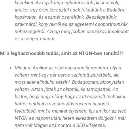
képekkel. Az egyik legmeghatározóbb pillanat volt,
amikor egy órán keresztül csak feküdtünk a Budaörsi-
kopárokon, és eszmét cseréltünk. Beszélgettünk:
szakmáról, könyvekről és az egyetemi csoportmunkák
nehézségeiről. Aznap még jobban összekovácsolódott
ez a szuper csapat.
Mi a leghasznosabb tudás, amit az NTGN-ben tanultál?
Minden. Amikor az első napomon bementem, olyan
voltam, mint egy pár perce született zsiráfbébi, aki
most akar elindulni sétálni. Botladoztam, bizonytalan
voltam. Aztán jöttek az oktatók, és támogattak. Az
biztos, hogy nagy előny, hogy az itt használt technikai
háttér, például a szerkesztőségi cms hasonló
felépítésű, mint a munkahelyemen. Így amikor az első
NTGN-es napom utáni héten elkezdtem dolgozni, már
nem volt idegen számomra a SEO kifejezés.