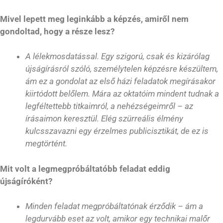
Mivel lepett meg leginkább a képzés, amiről nem
gondoltad, hogy a része lesz?
A lélekmosdatással. Egy szigorú, csak és kizárólag
újságírásról szóló, személytelen képzésre készültem,
ám ez a gondolat az első házi feladatok megírásakor
kiirtódott belőlem. Mára az oktatóim mindent tudnak a
legféltettebb titkaimról, a nehézségeimről – az
írásaimon keresztül. Elég szürreális élmény
kulcsszavazni egy érzelmes publicisztikát, de ez is
megtörtént.
Mit volt a legmegpróbáltatóbb feladat eddig
újságíróként?
Minden feladat megpróbáltatónak érződik – ám a
legdurvább eset az volt, amikor egy technikai malőr