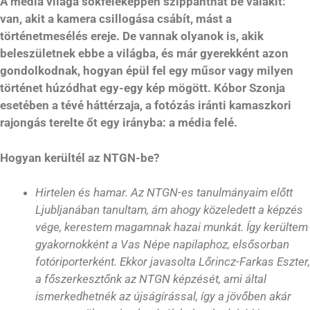
A média világa sokféleképpen szippanthat be valakit:
van, akit a kamera csillogása csábít, mást a
történetmesélés ereje. De vannak olyanok is, akik
beleszületnek ebbe a világba, és már gyerekként azon
gondolkodnak, hogyan épül fel egy műsor vagy milyen
történet húzódhat egy-egy kép mögött. Kóbor Szonja
esetében a tévé háttérzaja, a fotózás iránti kamaszkori
rajongás terelte őt egy irányba: a média felé.
Hogyan kerültél az NTGN-be?
Hirtelen és hamar. Az NTGN-es tanulmányaim előtt
Ljubljanában tanultam, ám ahogy közeledett a képzés
vége, kerestem magamnak hazai munkát. Így kerültem
gyakornokként a Vas Népe napilaphoz, elsősorban
fotóriporterként. Ekkor javasolta Lőrincz-Farkas Eszter,
a főszerkesztőnk az NTGN képzését, ami által
ismerkedhetnék az újságírással, így a jövőben akár