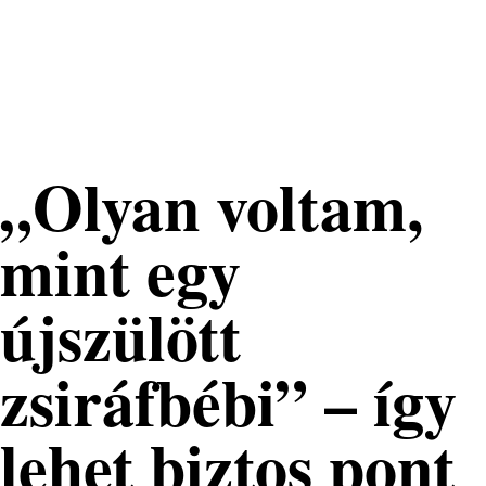
Nemzeti
Tehetséggondozó
Nonprofit Kft.
„Olyan voltam,
mint egy
újszülött
zsiráfbébi” – így
lehet biztos pont