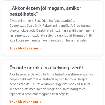
,,Akkor érzem jól magam, amikor
beszélhetek”
Divat, mint nyelv. Beszéd, mint felszabadulás.
Gyerekszobába zárt X-Faktor, mint emlék. A Glamournál
gyakornokoskodó Deák Katalin számára a világ nem néma
tér: zene szól, mozdulat születik, a gondolat formát ölt. Itt
az alkotás nem magányos, csendes út, hanem a belső
Tovább olvasom »
Őszinte sorok a székelység ízéről
A csíkszeredai Beke Bőjte Anna fiatal kora ellenére számos
helyen publikált már a Szabadság napilaptól a Hargita
népén keresztül a Székelyhonig. Úgy érzi, hogy az NTGN
képzése alatt még inkább meglelte a saját hangját és
fejlődött a problémamegoldó készsége is.
Tovább olvasom »