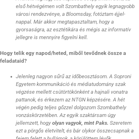
első hétvégémen volt Szombathely egyik legnagyobb
városi rendezvénye, a Bloomsday, fotóztam éjjel-
nappal. Már akkor megtapasztaltam, hogy a
gyorsaságra, az esztétikára és mégis az informatív
jellegre is mennyire figyelni kell.
Hogy telik egy napod/heted, miből tevődnek össze a
feladataid?
Jelenleg nagyon sűrű az időbeosztásom. A Soproni
Egyetem kommunikáció és médiatudomány szak
végzése mellett csütörtökönként a hajnali vonatra
pattanok, és érkezem az NTGN képzésére. A hét
végén pedig teljes gőzzel dolgozom Szombathely
vonzáskörzetében. Az egyik szaktársam úgy
jellemzett, hogy
olyan vagyok, mint Paks.
Szeretem
ezt a pörgős életvitelt, és bár olykor összecsapnak a
fejem felett a hullámok, a körülöttem lévők