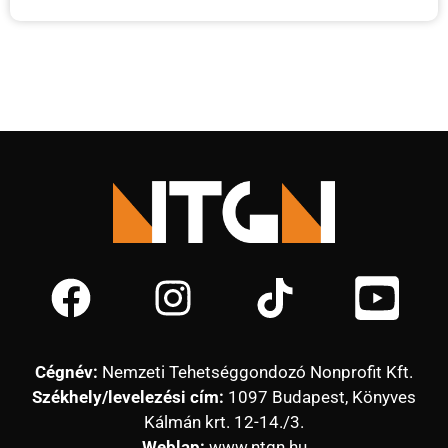
Cégnév:
Nemzeti Tehetséggondozó Nonprofit Kft.
Székhely/levelezési cím:
1097 Budapest, Könyves
Kálmán krt. 12-14./3.
Weblap:
www.ntgn.hu