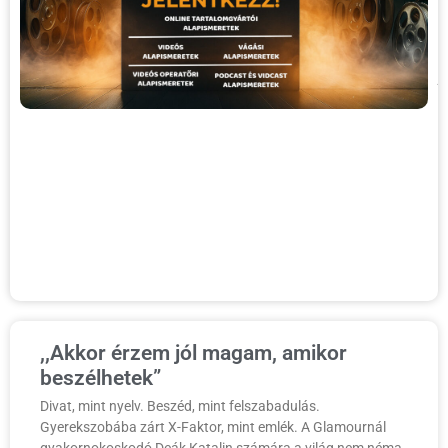
h
3
A
j
t
a
a
o
a
a
a
é
T
,,Akkor érzem jól magam, amikor
beszélhetek”
Divat, mint nyelv. Beszéd, mint felszabadulás.
Gyerekszobába zárt X-Faktor, mint emlék. A Glamournál
gyakornokoskodó Deák Katalin számára a világ nem néma