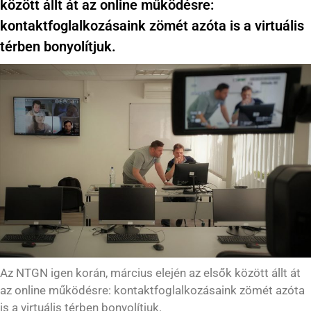
között állt át az online működésre:
kontaktfoglalkozásaink zömét azóta is a virtuális
térben bonyolítjuk.
Az NTGN igen korán, március elején az elsők között állt át
az online működésre: kontaktfoglalkozásaink zömét azóta
is a virtuális térben bonyolítjuk.