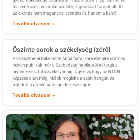
tér: zene szól, mozdulat születik, a gondolat formát ölt. Itt
az alkotás nem magányos, csendes út, hanem a belső
Tovább olvasom »
Őszinte sorok a székelység ízéről
A csíkszeredai Beke Bőjte Anna fiatal kora ellenére számos
helyen publikált már a Szabadság napilaptól a Hargita
népén keresztül a Székelyhonig. Úgy érzi, hogy az NTGN
képzése alatt még inkább meglelte a saját hangját és
fejlődött a problémamegoldó készsége is.
Tovább olvasom »
í
h