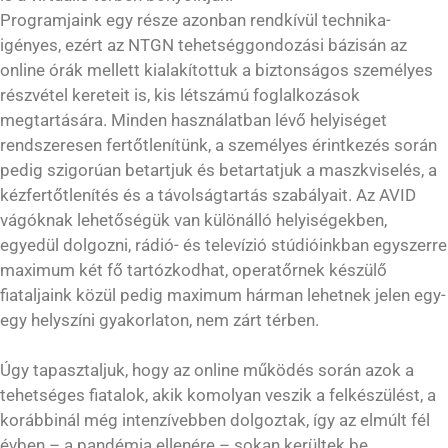
Programjaink egy része azonban rendkívül technika-
igényes, ezért az NTGN tehetséggondozási bázisán az
online órák mellett kialakítottuk a biztonságos személyes
részvétel kereteit is, kis létszámú foglalkozások
megtartására. Minden használatban lévő helyiséget
rendszeresen fertőtlenítünk, a személyes érintkezés során
pedig szigorúan betartjuk és betartatjuk a maszkviselés, a
kézfertőtlenítés és a távolságtartás szabályait. Az AVID
vágóknak lehetőségük van különálló helyiségekben,
egyedül dolgozni, rádió- és televízió stúdióinkban egyszerre
maximum két fő tartózkodhat, operatőrnek készülő
fiataljaink közül pedig maximum hárman lehetnek jelen egy-
egy helyszíni gyakorlaton, nem zárt térben.
Úgy tapasztaljuk, hogy az online működés során azok a
tehetséges fiatalok, akik komolyan veszik a felkészülést, a
korábbinál még intenzívebben dolgoztak, így az elmúlt fél
évben – a pandémia ellenére – sokan kerültek be