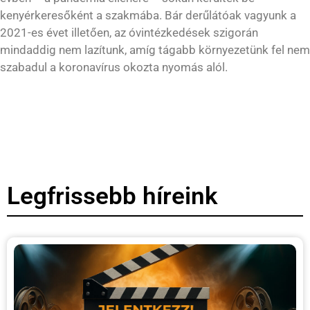
kenyérkeresőként a szakmába. Bár derűlátóak vagyunk a
2021-es évet illetően, az óvintézkedések szigorán
mindaddig nem lazítunk, amíg tágabb környezetünk fel nem
szabadul a koronavírus okozta nyomás alól.
Legfrissebb híreink
H
i
t
–