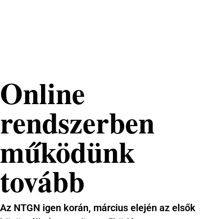
Nemzeti
Tehetséggondozó
Nonprofit Kft.
Online
rendszerben
működünk
tovább
Az NTGN igen korán, március elején az elsők