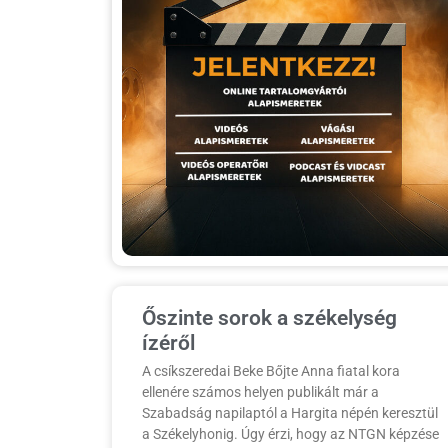
Őszinte sorok a székelység
ízéről
A csíkszeredai Beke Bőjte Anna fiatal kora
ellenére számos helyen publikált már a
Szabadság napilaptól a Hargita népén keresztül
a Székelyhonig. Úgy érzi, hogy az NTGN képzése