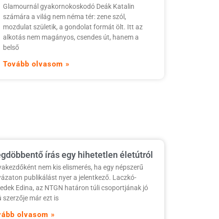
Glamournál gyakornokoskodó Deák Katalin
számára a világ nem néma tér: zene szól,
mozdulat születik, a gondolat formát ölt. Itt az
alkotás nem magányos, csendes út, hanem a
belső
Tovább olvasom »
gdöbbentő írás egy hihetetlen életútról
yakezdőként nem kis elismerés, ha egy népszerű
yázaton publikálást nyer a jelentkező. Laczkó-
edek Edina, az NTGN határon túli csoportjának jó
ú szerzője már ezt is
vább olvasom »