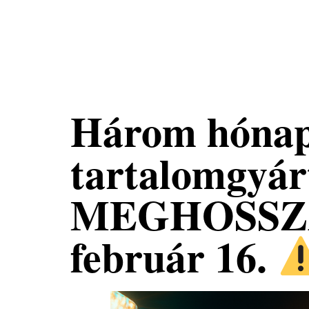
Nemzeti
Tehetséggondozó
Nonprofit Kft.
Három hónapo
tartalomgyá
MEGHOSSZ
február 16.