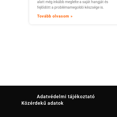
alatt még inkább meglelte a saját hangját és
fejlődött a problémamegoldó készsége is.
Tovább olvasom »
Adatvédelmi tájékoztató
Közérdekű adatok