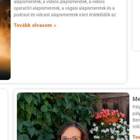
alapismeretek, a videós alapismeretek, a videós
operatőri alapismeretek, a vágási alapismeretek és a
podcast és vidcast alapismeretek iránt érdeklődők az
Tovább olvasom »
Me
Pál
pál
Ben
toll
To