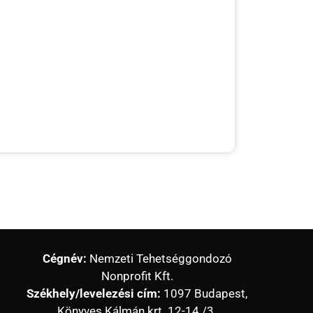
Cégnév:
Nemzeti Tehetséggondozó
Nonprofit Kft.
Székhely/levelezési cím:
1097 Budapest,
Könyves Kálmán krt. 12-14./3.