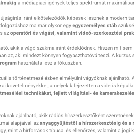
talmakig
a médiapiaci igények teljes spektrumát maximálisan
újságírás iránt elköteleződők képesek lesznek a modern ta
ldolgozáshoz ma már olykor egy
egyszemélyes stáb
szüksé
s az
operatőri és vágási, valamint videó-szerkesztési pra
tó, akik a vágó szakma iránt érdeklődnek. Hiszen mit sem ér 
ban az, aki mindezt könnyen fogyaszthatóvá teszi. A kurzus
program
használata lesz a fókuszban.
zuális történetmesélésben elmélyülni vágyóknak ajánlható. A
ai követelményekkel, amelyek kifejezetten a videós képa
etmesélési technikákat, fejlett világítási- és kamerakezel
oknak ajánlható, akik rádiós hírszerkesztőként szeretnéne
mai alapjaival, az
anyaggyűjtéstől a hírszerkesztésig és a
, mint a hírforrások típusai és ellenőrzés, valamint a jogi k