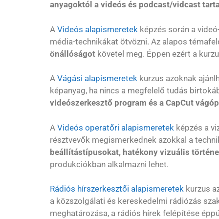
anyagoktól a videós és podcast/vidcast tar
A
Videós alapismeretek
képzés során a videó-
média-technikákat ötvözni. Az alapos témafe
önállóságot
követel meg. Éppen ezért a kurzu
A
Vágási alapismeretek
kurzus azoknak ajánlha
képanyag, ha nincs a megfelelő tudás birtoká
videószerkesztő program és a CapCut vágó
A
Videós operatőri alapismeretek
képzés a vi
résztvevők megismerkednek azokkal a technik
beállítástípusokat, hatékony vizuális történ
produkciókban alkalmazni lehet.
Rádiós hírszerkesztői alapismeretek
kurzus az
a közszolgálati és kereskedelmi rádiózás szak
meghatározása, a rádiós hírek felépítése éppúgy