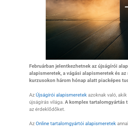
Februárban jelentkezhetnek az újságírói alap
alapismeretek, a vágási alapismeretek és az
kurzusokon három hónap alatt piacképes tudá
Az
Újságírói alapismeretek
azoknak való, akik
újságírás világa.
A komplex tartalomgyártás ti
az érdeklődőket.
Az
Online tartalomgyártói alapismeretek
annak