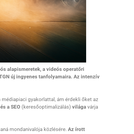
eós alapismeretek, a videós operatőri
NTGN új ingyenes tanfolyamaira. Az intenzív
édiapiaci gyakorlattal, ám érdekli őket az
 és a SEO
(keresőoptimalizálás)
világa
várja
sztaná mondanivalója közlésére.
Az írott