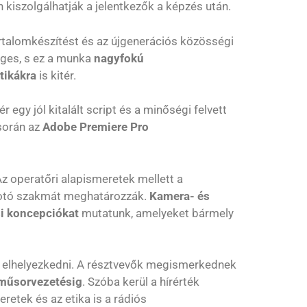
 kiszolgálhatják a jelentkezők a képzés után.
rtalomkészítést és az újgenerációs közösségi
ges, s ez a munka
nagyfokú
ktikákra
is kitér.
egy jól kitalált script és a minőségi felvett
 során az
Adobe Premiere Pro
z operatőri alapismeretek mellett a
lkotó szakmát meghatározzák.
Kamera- és
ési koncepciókat
mutatunk, amelyeket bármely
k elhelyezkedni. A résztvevők megismerkednek
 műsorvezetésig
. Szóba kerül a hírérték
eretek és az etika is a rádiós