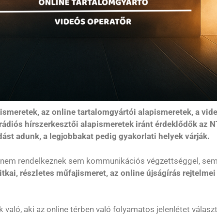
ismeretek, az online tartalomgyártói alapismeretek, a vid
 rádiós hírszerkesztői alapismeretek iránt érdeklődők az 
st adunk, a legjobbakat pedig gyakorlati helyek várják.
 nem rendelkeznek sem kommunikációs végzettséggel, sem m
tkai, részletes műfajismeret, az online újságírás rejtelmei
 való, aki az online térben való folyamatos jelenlétet vála