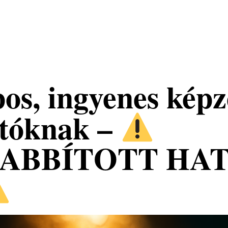
s, ingyenes képz
rtóknak –
ABBÍTOTT HAT